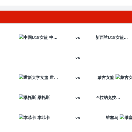
vs
中国U18女篮
新西兰U18女篮
vs
vs
世新大学女篮
蒙古女篮
vs
桑托斯
巴拉纳竞技
vs
本菲卡
维塞乌