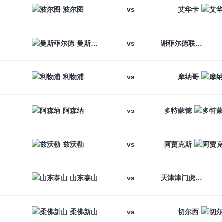
vs
波尔图
艾华卡
vs
曼斯菲尔德
谢菲尔德联
vs
利物浦
摩纳哥
vs
阿森纳
多特蒙德
vs
兹沃勒
阿贾克斯
vs
山东泰山
天津津门虎
vs
柔佛新山
切尔西