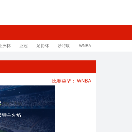
亚洲杯
亚冠
足协杯
沙特联
WNBA
比赛类型：
WNBA
波特兰火焰