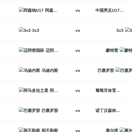
vs
阿森纳U17
中国男足U17
vs
3x3
3x3
vs
迈阿密国际
蒙特雷
vs
乌迪内斯
巴塞罗那
vs
阿马多拉之星
葡萄牙体育
vs
巴塞罗那
诺丁汉森林
vs
那不勒斯
塞尔塔