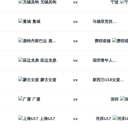
vs
无锡吴钩
宁波
vs
曼城
马德里竞技
vs
鹿特丹斯巴达
费耶诺德
vs
延边龙鼎
深圳青年人
vs
蒙古女篮
新西兰U18女篮
vs
广厦
深圳
vs
上海U17
河床U17