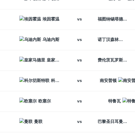
vs
埃因霍温
福图纳锡塔德
vs
乌迪内斯
诺丁汉森林
vs
皇家马德里
费伦茨瓦罗斯
vs
科尔切斯特联
南安普顿
vs
欧塞尔
特鲁瓦
vs
曼联
巴黎圣日耳曼