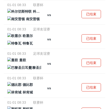
01-01 08:33
联赛杯
科尔切斯特联
已结束
vs
南安普顿
01-01 08:33
足球友谊赛
欧塞尔
已结束
vs
特鲁瓦
01-01 08:33
足球友谊赛
曼联
已结束
vs
巴黎圣日耳曼
01-01 08:33
联赛杯
德比郡
已结束
vs
林肯城
01-01 08:33
联赛杯