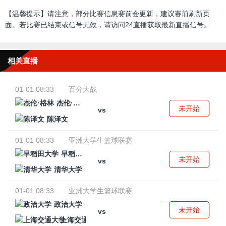
【温馨提示】请注意，部分比赛信息赛前会更新，建议赛前刷新页
面。若比赛已结束或信号无效，请访问24直播获取最新直播信号。
相关直播
01-01 08:33
百分大战
杰伦·格林
未开始
vs
陈泽文
01-01 08:33
亚洲大学生篮球联赛
早稻田大学
未开始
vs
清华大学
01-01 08:33
亚洲大学生篮球联赛
政治大学
未开始
vs
上海交通大学