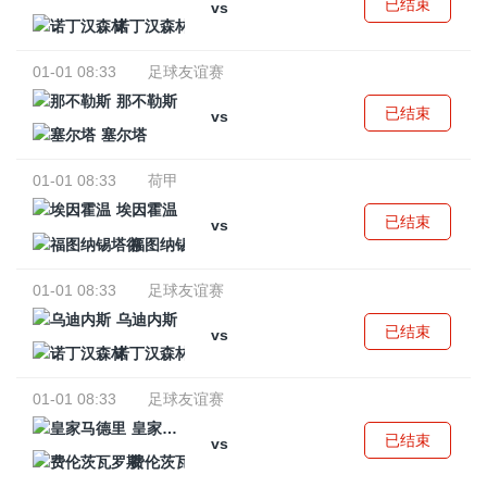
已结束
vs
诺丁汉森林
01-01 08:33
足球友谊赛
那不勒斯
已结束
vs
塞尔塔
01-01 08:33
荷甲
埃因霍温
已结束
vs
福图纳锡塔德
01-01 08:33
足球友谊赛
乌迪内斯
已结束
vs
诺丁汉森林
01-01 08:33
足球友谊赛
皇家马德里
已结束
vs
费伦茨瓦罗斯