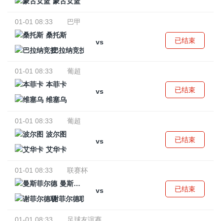
蒙古女篮
01-01 08:33
巴甲
桑托斯
已结束
vs
巴拉纳竞技
01-01 08:33
葡超
本菲卡
已结束
vs
维塞乌
01-01 08:33
葡超
波尔图
已结束
vs
艾华卡
01-01 08:33
联赛杯
曼斯菲尔德
已结束
vs
谢菲尔德联
01-01 08:33
足球友谊赛