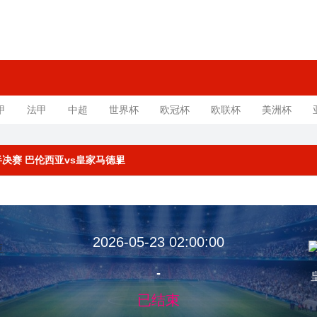
甲
法甲
中超
世界杯
欧冠杯
欧联杯
美洲杯
赛半决赛 巴伦西亚vs皇家马德里
2026-05-23 02:00:00
-
亚
已结束