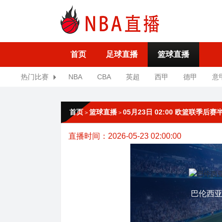
首页
足球直播
篮球直播
热门比赛
NBA
CBA
英超
西甲
德甲
意
首页
篮球直播
05月23日 02:00 欧篮联季后
>
>
直播时间：2026-05-23 02:00:00
巴伦西