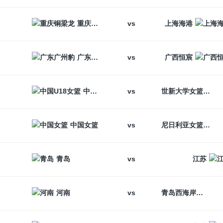
vs
重庆铜梁龙
上海海港
vs
广东广州豹
广西恒宸
vs
中国U18女篮
世新大学女篮
vs
中国女篮
尼日利亚女篮
vs
青岛
江苏
vs
河南
青岛西海岸