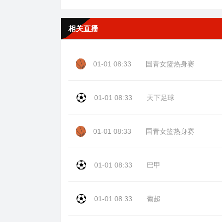
相关直播
01-01 08:33
国青女篮热身赛
01-01 08:33
天下足球
01-01 08:33
国青女篮热身赛
01-01 08:33
巴甲
01-01 08:33
葡超