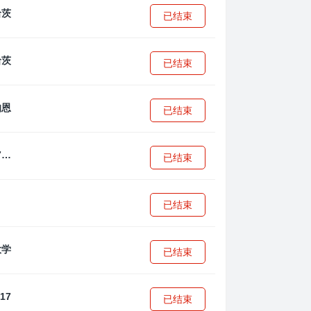
已结束
已结束
已结束
拜耳04勒沃库森U17
已结束
已结束
已结束
已结束