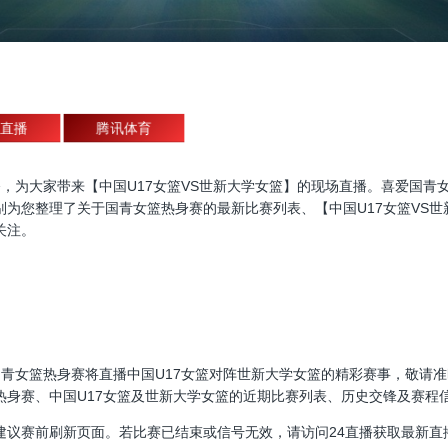
直播
腾讯体育
女篮热身赛直播，为大家带来【中国U17女篮VS世新大学女篮】的现场直播。喜
为您整理了关于国青女篮热身赛的最新比赛列表、【中国U17女篮VS
关注。
30:00，国青女篮热身赛将直播中国U17女篮对阵世新大学女篮的精彩赛事，
热身赛、中国U17女篮及世新大学女篮的近期比赛列表、历史交锋及赛程
建议赛前刷新页面。若比赛已结束或信号无效，请访问24直播获取最新直