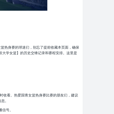
爱国青女篮热身赛的球迷们，别忘了提前收藏本页面，确保
世新大学女篮】的历史交锋记录和赛程安排。这里是
敬请准时收看。热爱国青女篮热身赛比赛的朋友们，建议
信息。
播信号。