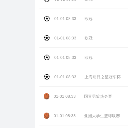
01-01 08:33
欧冠
01-01 08:33
欧冠
01-01 08:33
欧冠
01-01 08:33
上海明日之星冠军杯
01-01 08:33
国青男篮热身赛
01-01 08:33
亚洲大学生篮球联赛