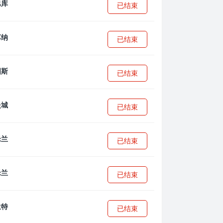
已结束
已结束
已结束
已结束
已结束
已结束
已结束