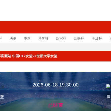
甲
法甲
中超
世界杯
欧冠杯
欧联杯
美洲杯
身赛富顺站 中国U17女篮vs世新大学女篮
2026-06-18 19:30:00
-
女篮
世
已结束