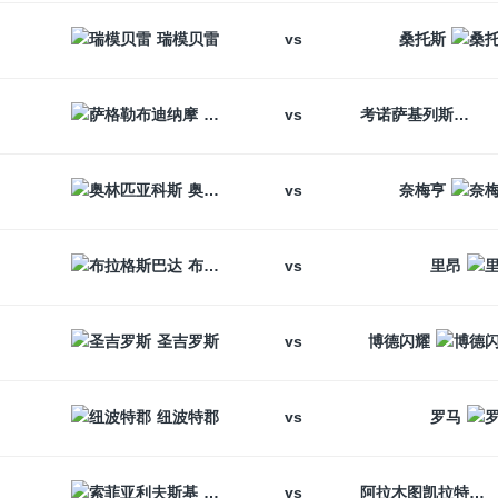
vs
瑞模贝雷
桑托斯
vs
萨格勒布迪纳摩
考诺萨基列斯
vs
奥林匹亚科斯
奈梅亨
vs
布拉格斯巴达
里昂
vs
圣吉罗斯
博德闪耀
vs
纽波特郡
罗马
vs
索菲亚利夫斯基
阿拉木图凯拉特