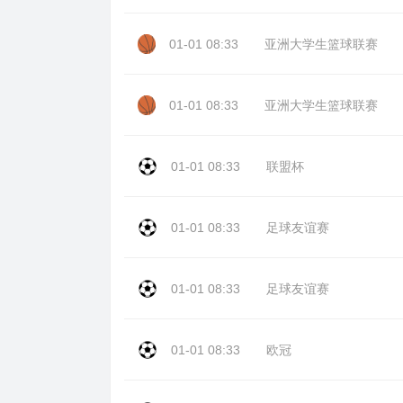
01-01 08:33
亚洲大学生篮球联赛
01-01 08:33
亚洲大学生篮球联赛
01-01 08:33
联盟杯
01-01 08:33
足球友谊赛
01-01 08:33
足球友谊赛
01-01 08:33
欧冠