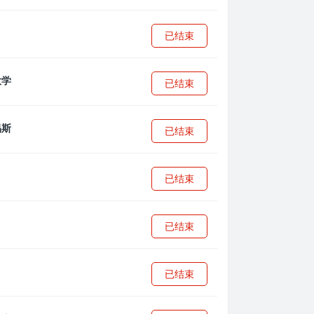
已结束
已结束
已结束
已结束
已结束
已结束