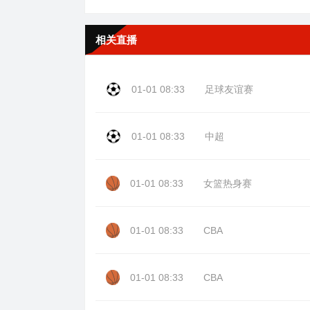
相关直播
01-01 08:33
足球友谊赛
01-01 08:33
中超
01-01 08:33
女篮热身赛
01-01 08:33
CBA
01-01 08:33
CBA