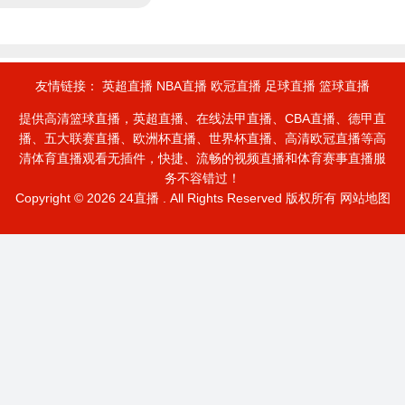
友情链接：
英超直播
NBA直播
欧冠直播
足球直播
篮球直播
提供高清篮球直播，英超直播、在线法甲直播、CBA直播、德甲直
播、五大联赛直播、欧洲杯直播、世界杯直播、高清欧冠直播等高
清体育直播观看无插件，快捷、流畅的视频直播和体育赛事直播服
务不容错过！
Copyright © 2026 24直播 . All Rights Reserved 版权所有
网站地图