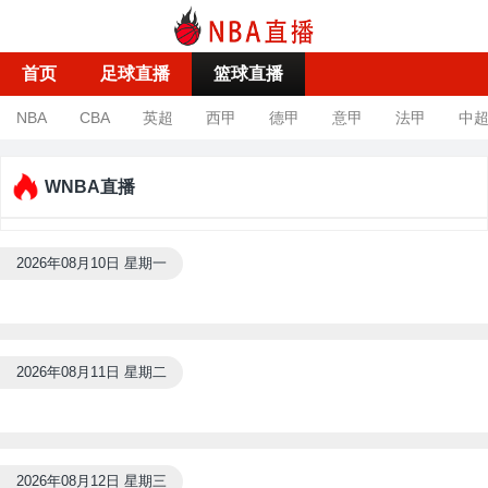
首页
足球直播
篮球直播
NBA
CBA
英超
西甲
德甲
意甲
法甲
中
WNBA直播
2026年08月10日 星期一
2026年08月11日 星期二
2026年08月12日 星期三