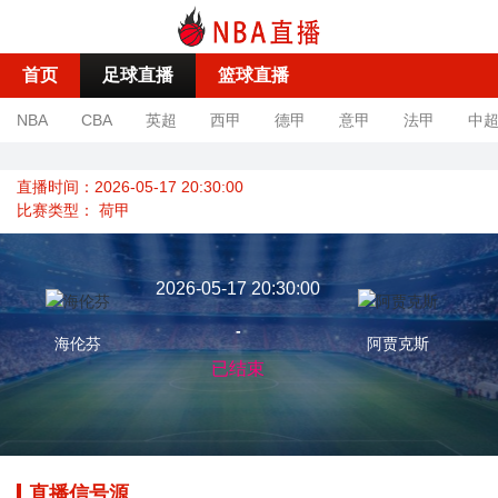
首页
足球直播
篮球直播
NBA
CBA
英超
西甲
德甲
意甲
法甲
中
直播时间：2026-05-17 20:30:00
比赛类型：
荷甲
2026-05-17 20:30:00
-
海伦芬
阿贾克斯
已结束
直播信号源