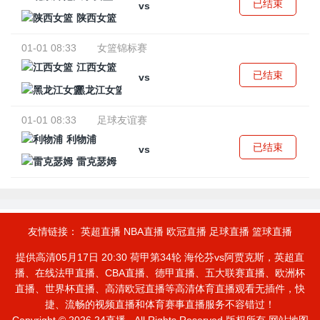
已结束
vs
陕西女篮
01-01 08:33
女篮锦标赛
江西女篮
已结束
vs
黑龙江女篮
01-01 08:33
足球友谊赛
利物浦
已结束
vs
雷克瑟姆
友情链接：
英超直播
NBA直播
欧冠直播
足球直播
篮球直播
提供高清05月17日 20:30 荷甲第34轮 海伦芬vs阿贾克斯，英超直
播、在线法甲直播、CBA直播、德甲直播、五大联赛直播、欧洲杯
直播、世界杯直播、高清欧冠直播等高清体育直播观看无插件，快
捷、流畅的视频直播和体育赛事直播服务不容错过！