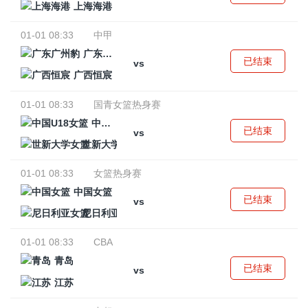
上海海港
01-01 08:33
中甲
广东广州豹
已结束
vs
广西恒宸
01-01 08:33
国青女篮热身赛
中国U18女篮
已结束
vs
世新大学女篮
01-01 08:33
女篮热身赛
中国女篮
已结束
vs
尼日利亚女篮
01-01 08:33
CBA
青岛
已结束
vs
江苏