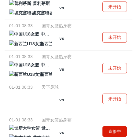
普利茅斯
未开始
vs
埃克塞特城
01-01 08:33
国青女篮热身赛
中国U18女篮
未开始
vs
新西兰U18女篮
01-01 08:33
国青女篮热身赛
中国U18女篮
未开始
vs
新西兰U18女篮
01-01 08:33
天下足球
未开始
vs
01-01 08:33
国青女篮热身赛
世新大学女篮
直播中
vs