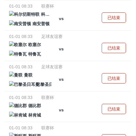
01-01 08:33
联赛杯
科尔切斯特联
已结束
vs
南安普顿
01-01 08:33
足球友谊赛
欧塞尔
已结束
vs
特鲁瓦
01-01 08:33
足球友谊赛
曼联
已结束
vs
巴黎圣日耳曼
01-01 08:33
联赛杯
德比郡
已结束
vs
林肯城
01-01 08:33
联赛杯