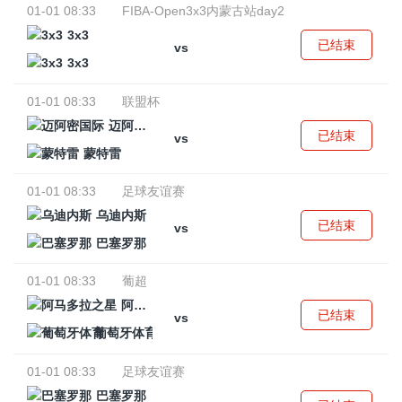
01-01 08:33
FIBA-Open3x3内蒙古站day2
3x3
已结束
vs
3x3
01-01 08:33
联盟杯
迈阿密国际
已结束
vs
蒙特雷
01-01 08:33
足球友谊赛
乌迪内斯
已结束
vs
巴塞罗那
01-01 08:33
葡超
阿马多拉之星
已结束
vs
葡萄牙体育
01-01 08:33
足球友谊赛
巴塞罗那