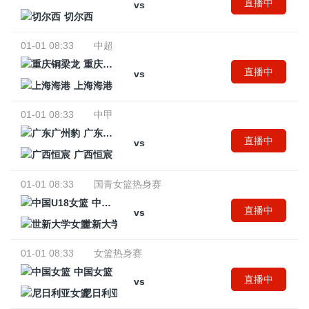
直播中
vs
切尔西
01-01 08:33
中超
重庆铜梁龙
直播中
vs
上海海港
01-01 08:33
中甲
广东广州豹
直播中
vs
广西恒宸
01-01 08:33
国青女篮热身赛
中国U18女篮
直播中
vs
世新大学女篮
01-01 08:33
女篮热身赛
中国女篮
直播中
vs
尼日利亚女篮