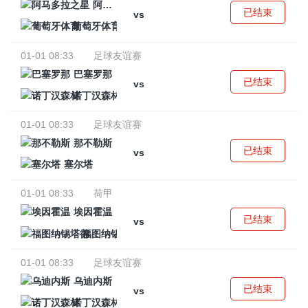
阿马多拉之星
已结束
vs
葡萄牙体育
01-01 08:33
足球友谊赛
巴塞罗那
已结束
vs
诺丁汉森林
01-01 08:33
足球友谊赛
那不勒斯
已结束
vs
塞尔塔
01-01 08:33
荷甲
埃因霍温
已结束
vs
福图纳锡塔德
01-01 08:33
足球友谊赛
乌迪内斯
已结束
vs
诺丁汉森林