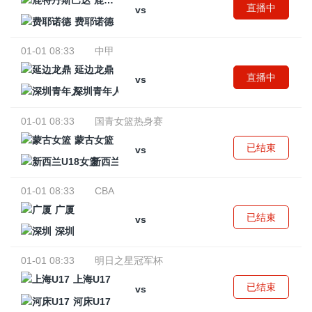
鹿特丹斯巴达
直播中
vs
费耶诺德
01-01 08:33
中甲
延边龙鼎
直播中
vs
深圳青年人
01-01 08:33
国青女篮热身赛
蒙古女篮
已结束
vs
新西兰U18女篮
01-01 08:33
CBA
广厦
已结束
vs
深圳
01-01 08:33
明日之星冠军杯
上海U17
已结束
vs
河床U17