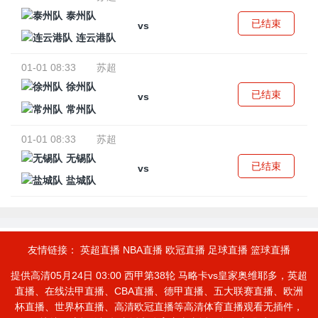
泰州队
已结束
vs
连云港队
01-01 08:33
苏超
徐州队
已结束
vs
常州队
01-01 08:33
苏超
无锡队
已结束
vs
盐城队
友情链接：
英超直播
NBA直播
欧冠直播
足球直播
篮球直播
提供高清05月24日 03:00 西甲第38轮 马略卡vs皇家奥维耶多，英超
直播、在线法甲直播、CBA直播、德甲直播、五大联赛直播、欧洲
杯直播、世界杯直播、高清欧冠直播等高清体育直播观看无插件，