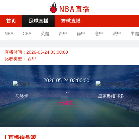
首页
足球直播
篮球直播
NBA
CBA
英超
西甲
德甲
意甲
法甲
中
直播时间：2026-05-24 03:00:00
比赛类型：
西甲
2026-05-24 03:00:00
-
马略卡
皇家奥维耶多
已结束
直播信号源