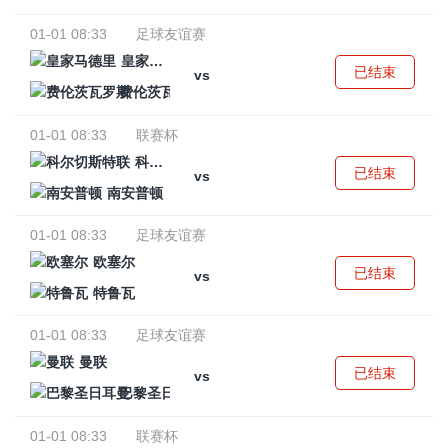
01-01 08:33
足球友谊赛
皇家马德里
已结束
vs
费伦茨瓦罗斯
01-01 08:33
联赛杯
科尔切斯特联
已结束
vs
南安普顿
01-01 08:33
足球友谊赛
欧塞尔
已结束
vs
特鲁瓦
01-01 08:33
足球友谊赛
曼联
已结束
vs
巴黎圣日耳曼
01-01 08:33
联赛杯