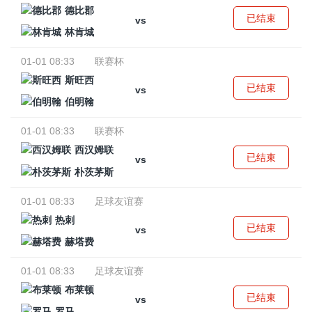
德比郡
已结束
vs
林肯城
01-01 08:33
联赛杯
斯旺西
已结束
vs
伯明翰
01-01 08:33
联赛杯
西汉姆联
已结束
vs
朴茨茅斯
01-01 08:33
足球友谊赛
热刺
已结束
vs
赫塔费
01-01 08:33
足球友谊赛
布莱顿
已结束
vs
罗马