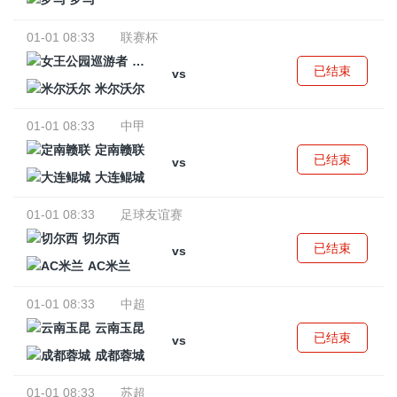
01-01 08:33
联赛杯
女王公园巡游者
已结束
vs
米尔沃尔
01-01 08:33
中甲
定南赣联
已结束
vs
大连鲲城
01-01 08:33
足球友谊赛
切尔西
已结束
vs
AC米兰
01-01 08:33
中超
云南玉昆
已结束
vs
成都蓉城
01-01 08:33
苏超