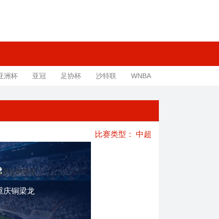
亚洲杯
亚冠
足协杯
沙特联
WNBA
比赛类型：
中超
重庆铜梁龙