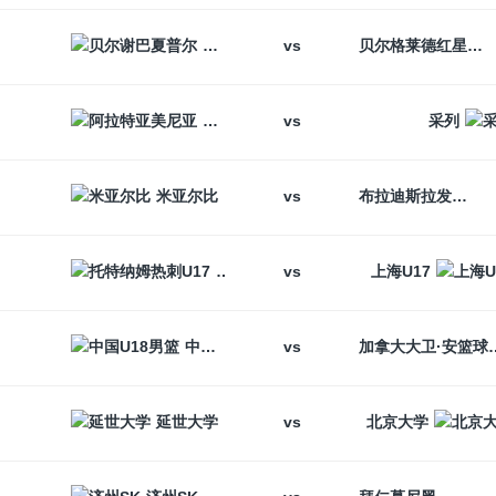
vs
贝尔谢巴夏普尔
贝尔格莱德红星
vs
阿拉特亚美尼亚
采列
vs
米亚尔比
布拉迪斯拉发
vs
托特纳姆热刺U17
上海U17
vs
中国U18男篮
加拿大大卫
vs
延世大学
北京大学