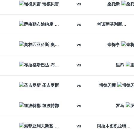
vs
瑞模贝雷
桑托斯
vs
萨格勒布迪纳摩
考诺萨基列斯
vs
奥林匹亚科斯
奈梅亨
vs
布拉格斯巴达
里昂
vs
圣吉罗斯
博德闪耀
vs
纽波特郡
罗马
vs
索菲亚利夫斯基
阿拉木图凯拉特