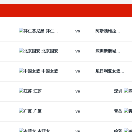
vs
拜仁慕尼黑
阿斯顿维拉
vs
北京国安
深圳新鹏城
vs
中国女篮
尼日利亚女篮
vs
江苏
深圳
vs
广厦
青岛
vs
本菲卡
哈茨