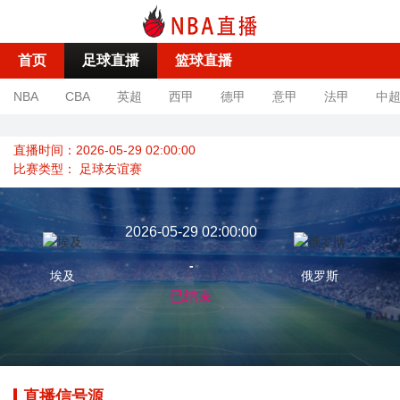
首页
足球直播
篮球直播
NBA
CBA
英超
西甲
德甲
意甲
法甲
中
直播时间：2026-05-29 02:00:00
比赛类型：
足球友谊赛
2026-05-29 02:00:00
-
埃及
俄罗斯
已结束
直播信号源