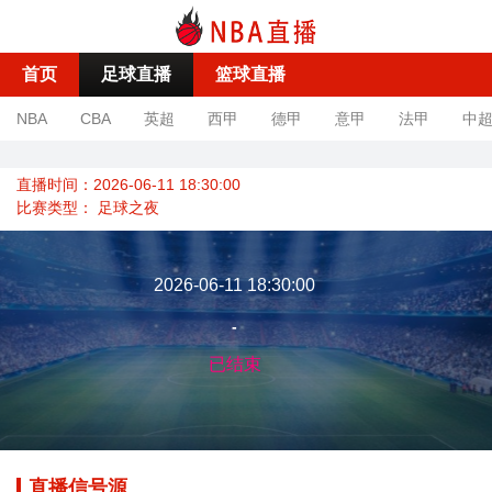
首页
足球直播
篮球直播
NBA
CBA
英超
西甲
德甲
意甲
法甲
中
直播时间：2026-06-11 18:30:00
比赛类型：
足球之夜
2026-06-11 18:30:00
-
已结束
直播信号源