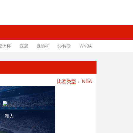
亚洲杯
亚冠
足协杯
沙特联
WNBA
比赛类型：
NBA
湖人