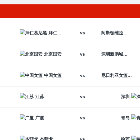
vs
拜仁慕尼黑
阿斯顿维拉
vs
北京国安
深圳新鹏城
vs
中国女篮
尼日利亚女篮
vs
江苏
深圳
vs
广厦
青岛
vs
本菲卡
哈茨