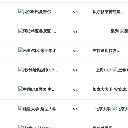
vs
贝尔谢巴夏普尔
贝尔格莱德红星
vs
阿拉特亚美尼亚
采列
vs
米亚尔比
布拉迪斯拉发
vs
托特纳姆热刺U17
上海U17
vs
中国U18男篮
加拿大大卫
vs
延世大学
北京大学