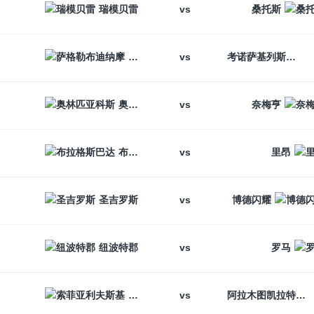
vs
瑞模贝雷
桑托斯
vs
萨格勒布迪纳摩
考诺萨基列斯
vs
奥林匹亚科斯
奈梅亨
vs
布拉格斯巴达
里昂
vs
圣吉罗斯
博德闪耀
vs
纽波特郡
罗马
vs
索菲亚利夫斯基
阿拉木图凯拉特