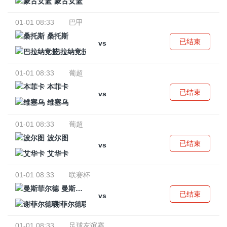
蒙古女篮
01-01 08:33
巴甲
桑托斯
已结束
vs
巴拉纳竞技
01-01 08:33
葡超
本菲卡
已结束
vs
维塞乌
01-01 08:33
葡超
波尔图
已结束
vs
艾华卡
01-01 08:33
联赛杯
曼斯菲尔德
已结束
vs
谢菲尔德联
01-01 08:33
足球友谊赛