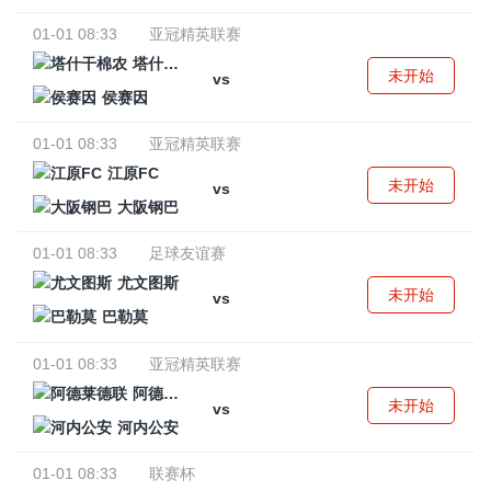
01-01 08:33
亚冠精英联赛
塔什干棉农
未开始
vs
侯赛因
01-01 08:33
亚冠精英联赛
江原FC
未开始
vs
大阪钢巴
01-01 08:33
足球友谊赛
尤文图斯
未开始
vs
巴勒莫
01-01 08:33
亚冠精英联赛
阿德莱德联
未开始
vs
河内公安
01-01 08:33
联赛杯