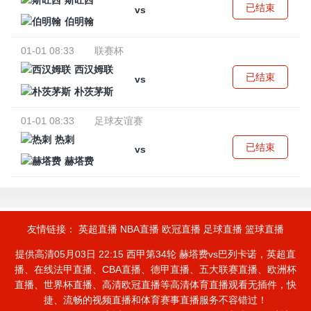
斯旺西
已结束
vs
伯明翰
01-01 08:33
联赛杯
西汉姆联
已结束
vs
朴茨茅斯
01-01 08:33
足球友谊赛
热刺
已结束
vs
赫塔费
友情链接：
英超直播
NBA直播
欧冠直播
足球直播
篮球直播
提供高清05月03日 22:15 西甲第34轮 赫塔费vs巴列卡诺，英超直
播、在线法甲直播、CBA直播、德甲直播、五大联赛直播、欧洲杯
直播、世界杯直播、高清欧冠直播等高清体育直播观看无插件，快
捷、流畅的视频直播和体育赛事直播服务不容错过！