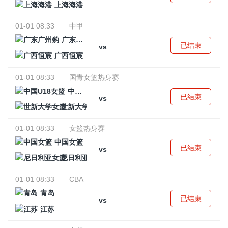
上海海港
01-01 08:33
中甲
广东广州豹
已结束
vs
广西恒宸
01-01 08:33
国青女篮热身赛
中国U18女篮
已结束
vs
世新大学女篮
01-01 08:33
女篮热身赛
中国女篮
已结束
vs
尼日利亚女篮
01-01 08:33
CBA
青岛
已结束
vs
江苏