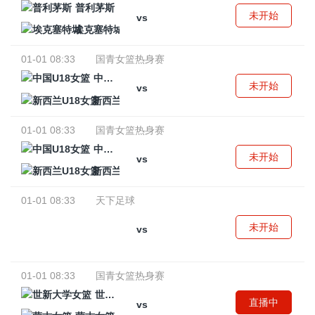
普利茅斯
未开始
vs
埃克塞特城
01-01 08:33
国青女篮热身赛
中国U18女篮
未开始
vs
新西兰U18女篮
01-01 08:33
国青女篮热身赛
中国U18女篮
未开始
vs
新西兰U18女篮
01-01 08:33
天下足球
未开始
vs
01-01 08:33
国青女篮热身赛
世新大学女篮
直播中
vs