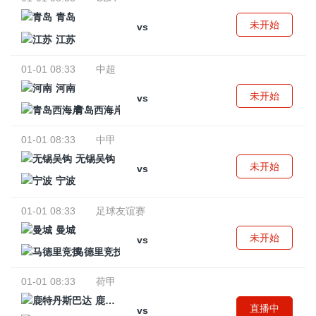
青岛
未开始
vs
江苏
01-01 08:33
中超
河南
未开始
vs
青岛西海岸
01-01 08:33
中甲
无锡吴钩
未开始
vs
宁波
01-01 08:33
足球友谊赛
曼城
未开始
vs
马德里竞技
01-01 08:33
荷甲
鹿特丹斯巴达
直播中
vs