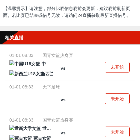
【温馨提示】请注意，部分比赛信息赛前会更新，建议赛前刷新页
面。若比赛已结束或信号无效，请访问24直播获取最新直播信号。
相关直播
01-01 08:33
国青女篮热身赛
中国U18女篮
未开始
vs
新西兰U18女篮
01-01 08:33
天下足球
未开始
vs
01-01 08:33
国青女篮热身赛
世新大学女篮
未开始
vs
蒙古女篮