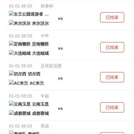
01-01 08:33
联赛杯
女王公园巡游者
已结束
vs
米尔沃尔
01-01 08:33
中甲
定南赣联
已结束
vs
大连鲲城
01-01 08:33
足球友谊赛
切尔西
已结束
vs
AC米兰
01-01 08:33
中超
云南玉昆
已结束
vs
成都蓉城
01-01 08:33
苏超