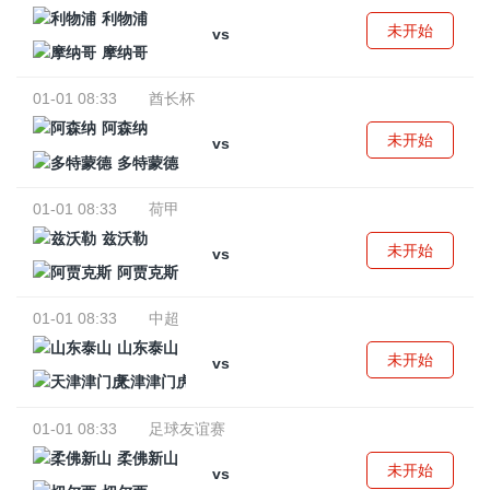
利物浦
未开始
vs
摩纳哥
01-01 08:33
酋长杯
阿森纳
未开始
vs
多特蒙德
01-01 08:33
荷甲
兹沃勒
未开始
vs
阿贾克斯
01-01 08:33
中超
山东泰山
未开始
vs
天津津门虎
01-01 08:33
足球友谊赛
柔佛新山
未开始
vs